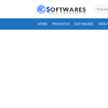
Skip
Pesquisar
to
por:
content
HOME
PRODUTOS
SOFTWARES
OFERT