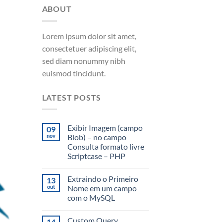
ABOUT
Lorem ipsum dolor sit amet,
consectetuer adipiscing elit,
sed diam nonummy nibh
euismod tincidunt.
LATEST POSTS
Exibir Imagem (campo
09
nov
Blob) – no campo
Consulta formato livre
Scriptcase – PHP
Extraindo o Primeiro
13
out
Nome em um campo
com o MySQL
Custom Query
14