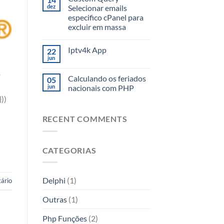
dez
Selecionar emails
especifico cPanel para
excluir em massa
Iptv4k App
22
jun
o
Calculando os feriados
05
jun
nacionais com PHP
))
RECENT COMMENTS
CATEGORIAS
Delphi
(1)
ário
Outras
(1)
Php Funções
(2)