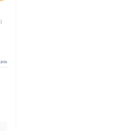
)
ário