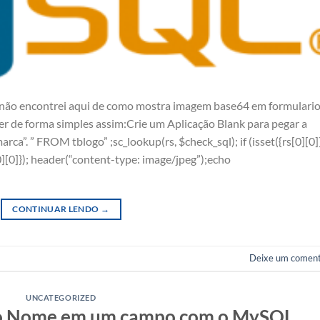
 e não encontrei aqui de como mostra imagem base64 em formulari
ver de forma simples assim:Crie um Aplicação Blank para pegar a
”. ” FROM tblogo” ;sc_lookup(rs, $check_sql); if (isset({rs[0][0]}
[0]}); header(“content-type: image/jpeg”);echo
CONTINUAR LENDO
→
Deixe um coment
UNCATEGORIZED
ro Nome em um campo com o MySQL