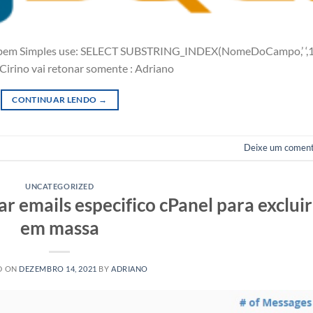
g é bem Simples use: SELECT SUBSTRING_INDEX(NomeDoCampo,’ ‘,1
irino vai retonar somente : Adriano
CONTINUAR LENDO
→
Deixe um coment
UNCATEGORIZED
 emails especifico cPanel para excluir
em massa
D ON
DEZEMBRO 14, 2021
BY
ADRIANO