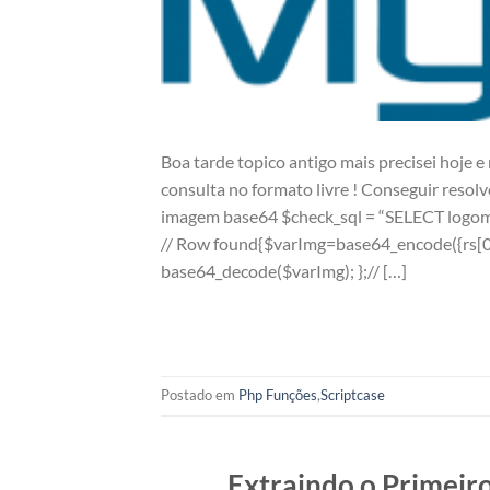
Boa tarde topico antigo mais precisei hoje
consulta no formato livre ! Conseguir resol
imagem base64 $check_sql = “SELECT logomarca
// Row found{$varImg=base64_encode({rs[0]
base64_decode($varImg); };// […]
Postado em
Php Funções
,
Scriptcase
Extraindo o Primei