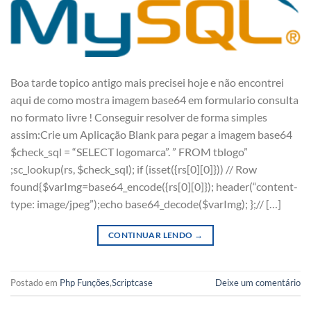
Boa tarde topico antigo mais precisei hoje e não encontrei
aqui de como mostra imagem base64 em formulario consulta
no formato livre ! Conseguir resolver de forma simples
assim:Crie um Aplicação Blank para pegar a imagem base64
$check_sql = “SELECT logomarca”. ” FROM tblogo”
;sc_lookup(rs, $check_sql); if (isset({rs[0][0]})) // Row
found{$varImg=base64_encode({rs[0][0]}); header(“content-
type: image/jpeg”);echo base64_decode($varImg); };// […]
CONTINUAR LENDO
→
Postado em
Php Funções
,
Scriptcase
Deixe um comentário