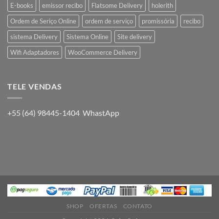
E-books
emissor recibo
Flatsome Delivery
holerith
Ordem de Seriço Online
ordem de serviço
promissória
recibo
sistema Delivery
Sistema Online
Site delivery
Wifi Adaptadores
WooCommerce Delivery
TELE VENDAS
+55 (64) 98445-1404 WhastApp
SHOP
OFERTAS
CONTATO