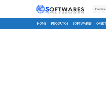
Skip
Pesquisar
to
por:
content
HOME
PRODUTOS
SOFTWARES
OFERT