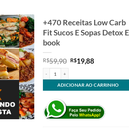
+470 Receitas Low Carb
Fit Sucos E Sopas Detox E
Adicionar
aos meus
book
desejos
O
O
59,90
19,88
R$
R$
preço
preço
+470 Receitas Low Carb Fit Sucos E Sopas Deto
original
atual
era:
é:
ADICIONAR AO CARRINHO
R$59,90.
R$19,88.