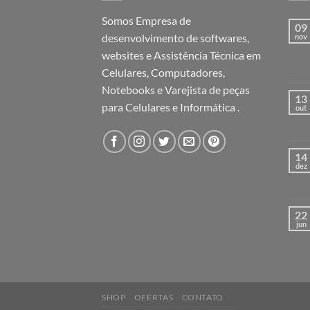
Somos Empresa de
09
desenvolvimento de softwares,
nov
websites e Assistência Técnica em
Celulares, Computadores,
Notebooks e Varejista de peças
13
para Celulares e Informática .
out
14
dez
22
jun
SHOP
OFERTAS
CONTATO