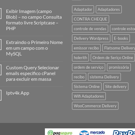
Adaptador
Adaptadores
Exibir Imagem (campo
Blob) – no campo Consulta
CONTRA CHEQUE
formato livre Scriptcase –
PHP
controle de vendas
controle est
Delivery Wordpress
E-books
Extraindo o Primeiro Nome
em um campo com o
emissor recibo
Flatsome Deliver
MySQL
holerith
Ordem de Seriço Online
Custom Query Selecionar
ordem de serviço
promissória
emails especifico cPanel
recibo
sistema Delivery
para excluir em massa
Sistema Online
Site delivery
Iptv4k App
Wifi Adaptadores
WooCommerce Delivery