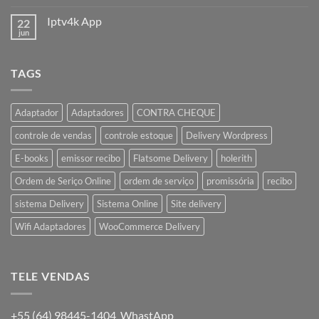
Iptv4k App
22
jun
TAGS
Adaptador
Adaptadores
CONTRA CHEQUE
controle de vendas
controle estoque
Delivery Wordpress
E-books
emissor recibo
Flatsome Delivery
holerith
Ordem de Seriço Online
ordem de serviço
promissória
recibo
sistema Delivery
Sistema Online
Site delivery
Wifi Adaptadores
WooCommerce Delivery
TELE VENDAS
+55 (64) 98445-1404 WhastApp