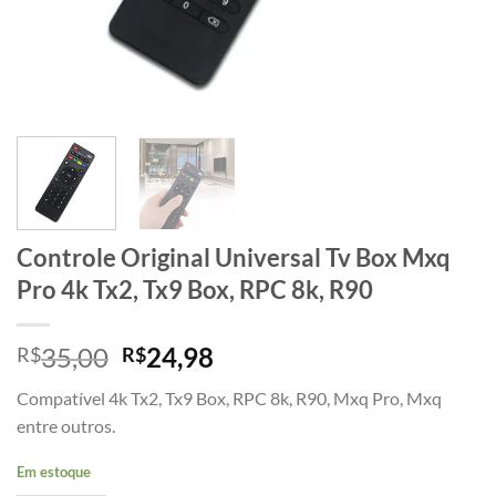
Controle Original Universal Tv Box Mxq
Pro 4k Tx2, Tx9 Box, RPC 8k, R90
O
O
35,00
24,98
R$
R$
preço
preço
Compatível 4k Tx2, Tx9 Box, RPC 8k, R90, Mxq Pro, Mxq
original
atual
entre outros.
era:
é:
R$35,00.
R$24,98.
Em estoque