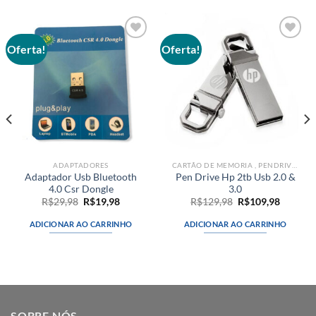
Oferta!
Oferta!
Adicionar
Adicionar
aos meus
aos meus
desejos
desejos
ADAPTADORES
CARTÃO DE MEMORIA , PENDRIVES
Adaptador Usb Bluetooth
Pen Drive Hp 2tb Usb 2.0 &
4.0 Csr Dongle
3.0
O
O
O
O
R$
29,98
R$
19,98
R$
129,98
R$
109,98
preço
preço
preço
preço
original
atual
original
atual
ADICIONAR AO CARRINHO
ADICIONAR AO CARRINHO
.
era:
é:
era:
é:
R$29,98.
R$19,98.
R$129,98.
R$109,9
SOBRE NÓS