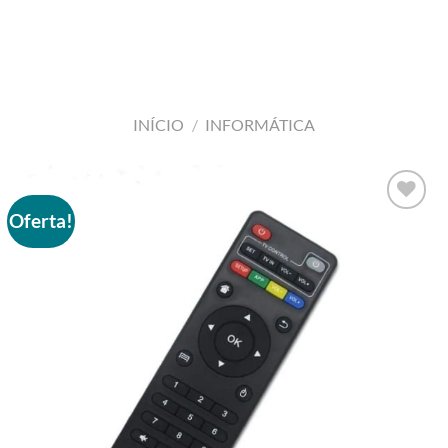
INÍCIO
/
INFORMÁTICA
Oferta!
Adicionar
aos meus
desejos