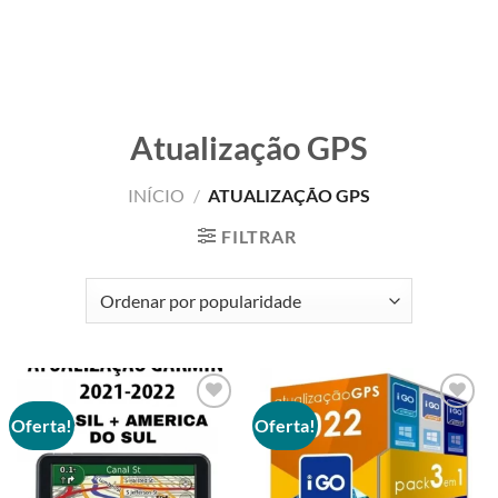
Atualização GPS
INÍCIO
/
ATUALIZAÇÃO GPS
FILTRAR
Oferta!
Oferta!
Adicionar
Adicionar
aos meus
aos meus
desejos
desejos