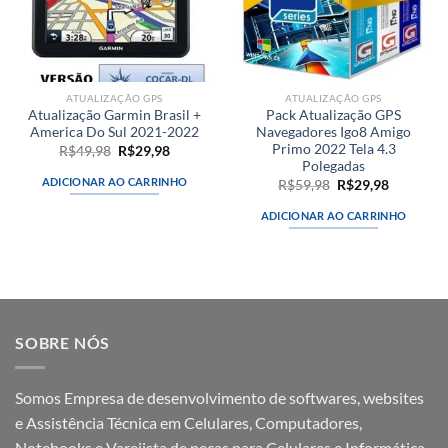
ATUALIZAÇÃO GPS
ATUALIZAÇÃO GPS
Atualização Garmin Brasil +
Pack Atualização GPS
America Do Sul 2021-2022
Navegadores Igo8 Amigo
Primo 2022 Tela 4.3
O
O
R$
49,98
R$
29,98
preço
preço
Polegadas
original
atual
ADICIONAR AO CARRINHO
O
O
R$
59,98
R$
29,98
era:
é:
preço
preço
R$49,98.
R$29,98.
original
atual
ADICIONAR AO CARRINHO
era:
é:
R$59,98.
R$29,98.
SOBRE NÓS
Somos Empresa de desenvolvimento de softwares, websites
e Assistência Técnica em Celulares, Computadores,
Notebooks e Varejista de peças para Celulares e Informática .