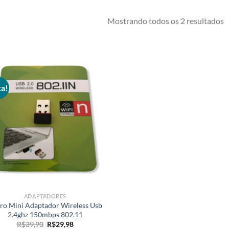
C
Mostrando todos os 2 resultados
p
p
a!
Adicionar
aos meus
desejos
ADAPTADORES
ro Mini Adaptador Wireless Usb
2.4ghz 150mbps 802.11
O
O
R$
39,90
R$
29,98