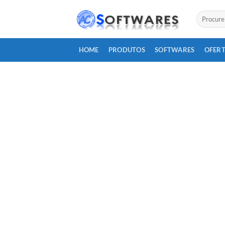
Skip
Pesquisar
to
por:
content
HOME
PRODUTOS
SOFTWARES
OFERT