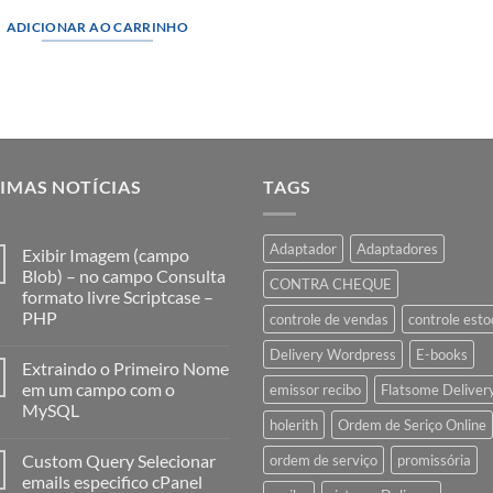
preço
preço
original
atual
ADICIONAR AO CARRINHO
era:
é:
R$39,90.
R$29,98.
IMAS NOTÍCIAS
TAGS
Adaptador
Adaptadores
Exibir Imagem (campo
Blob) – no campo Consulta
CONTRA CHEQUE
formato livre Scriptcase –
PHP
controle de vendas
controle est
Delivery Wordpress
E-books
Extraindo o Primeiro Nome
em um campo com o
emissor recibo
Flatsome Deliver
MySQL
holerith
Ordem de Seriço Online
Custom Query Selecionar
ordem de serviço
promissória
emails especifico cPanel