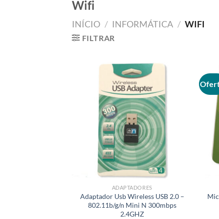
Wifi
INÍCIO
/
INFORMÁTICA
/
WIFI
FILTRAR
Ofert
Adicionar
aos meus
desejos
ADAPTADORES
Adaptador Usb Wireless USB 2.0 –
Mic
802.11b/g/n Mini N 300mbps
2.4GHZ